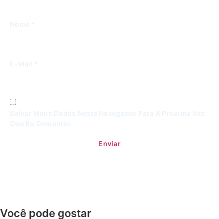
Nome
*
E-Mail
*
Salvar Meus Dados Neste Navegador Para A Próxima Vez
Que Eu Comentar.
Você pode gostar