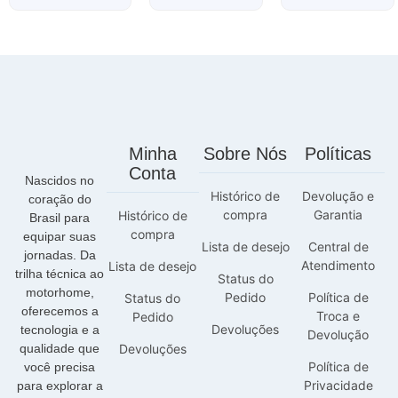
Minha
Sobre Nós
Políticas
Conta
Nascidos no
Histórico de
Devolução e
coração do
compra
Garantia
Histórico de
Brasil para
compra
equipar suas
Lista de desejo
Central de
jornadas. Da
Atendimento
Lista de desejo
trilha técnica ao
Status do
motorhome,
Pedido
Política de
Status do
oferecemos a
Troca e
Pedido
Devoluções
tecnologia e a
Devolução
qualidade que
Devoluções
Política de
você precisa
Privacidade
para explorar a