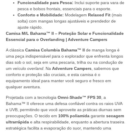
Funcionalidade para Pesca:
Inclui suporte para vara de
pesca e bolsos frontais, essenciais para o esporte.
Conforto e Mobilidade:
Modelagem
Relaxed Fit
(mais
solta) com mangas longas ajustáveis e prendedor de
ajuste rápido.
Camisa M/L Bahama™ II – Proteção Solar e Funcionalidade
Essencial para o Overlanding | Adventure Campers
A clássica
Camisa Columbia Bahama™ II
de manga longa é
uma peça indispensável para o explorador que enfrenta longos
dias sob o sol, seja em uma pescaria, trilha ou na condução de
um veículo
overland
. Na
Adventure Campers
, sabemos que
conforto e proteção são cruciais, e esta camisa é o
equipamento ideal para manter você seguro e fresco em
qualquer aventura.
Projetada com a tecnologia
Omni-Shade™ FPS 30
, a
Bahama™ II oferece uma defesa confiável contra os raios UVA
e UVB, permitindo que você aproveite as práticas diurnas sem
preocupações. O tecido em
100% poliamida
garante
secagem
ultrarrápida
e alta respirabilidade, enquanto a abertura traseira
estratégica facilita a evaporação do suor, mantendo uma