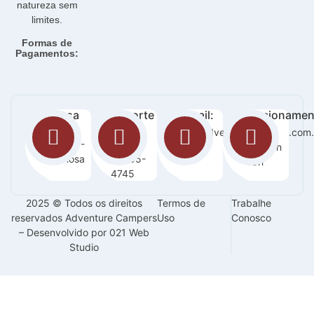
natureza sem
limites.
Formas de
Pagamentos:
Nossa
Suporte
E-mail:
Funcionamen
loja:
:
sac@adventurecampers.com.
Seg -
Orla 14 -
63
Sab / 8h
Graciosa
99255-
-18h
4745
2025 © Todos os direitos
Termos de
Trabalhe
reservados Adventure Campers
Uso
Conosco
– Desenvolvido por 021 Web
Studio