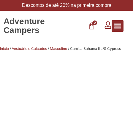
Descontos de até 20% na primeira compra
Adventure
0
Campers
Vestuário 
Carbo 
Início
/
Vestuário e Calçados
/
Masculino
/ Camisa Bahama II L/S Cypress