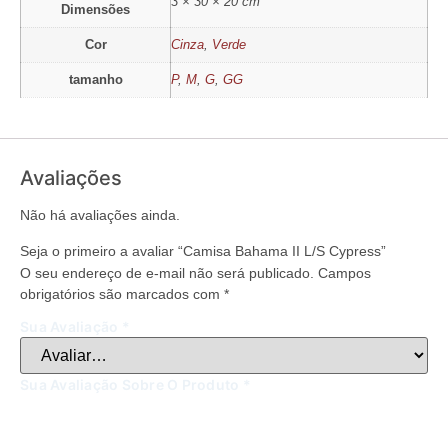
3 × 30 × 20 cm
Dimensões
Cor
Cinza
,
Verde
tamanho
P
,
M
,
G
,
GG
Avaliações
Não há avaliações ainda.
Seja o primeiro a avaliar “Camisa Bahama II L/S Cypress”
O seu endereço de e-mail não será publicado.
Campos
obrigatórios são marcados com
*
Sua Avaliação
*
Sua Avaliação Sobre O Produto
*