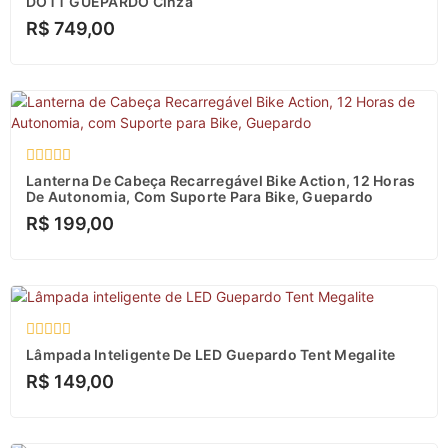
DOTT GUEPARDO Cinza
de
R$
749,00
5
Avaliação
Lanterna De Cabeça Recarregável Bike Action, 12 Horas
0
De Autonomia, Com Suporte Para Bike, Guepardo
de
R$
199,00
5
Avaliação
Lâmpada Inteligente De LED Guepardo Tent Megalite
0
R$
149,00
de
5