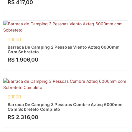
R$
417,00
5
Avaliação
Barraca De Camping 2 Pessoas Viento Azteq 6000mm
0
Com Sobreteto
de
R$
1.906,00
5
Avaliação
Barraca De Camping 3 Pessoas Cumbre Azteq 6000mm
0
Com Sobreteto Completo
de
R$
2.316,00
5