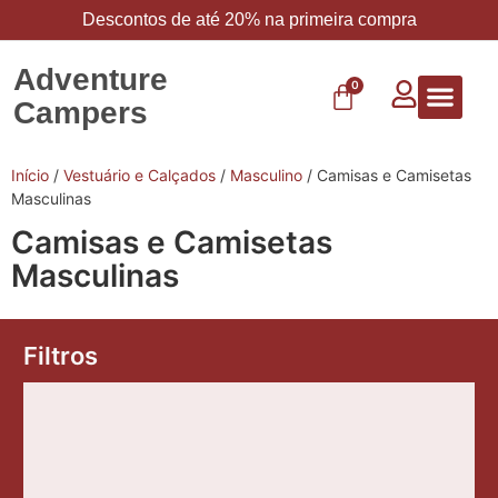
Descontos de até 20% na primeira compra
Adventure
0
Campers
Vestuário 
Carbo 
Início
/
Vestuário e Calçados
/
Masculino
/ Camisas e Camisetas
Masculinas
Camisas e Camisetas
Masculinas
Filtros