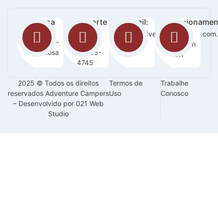
Nossa
Suporte
E-mail:
Funcionamen
loja:
:
sac@adventurecampers.com.
Seg -
Orla 14 -
63
Sab / 8h
Graciosa
99255-
-18h
4745
2025 © Todos os direitos
Termos de
Trabalhe
reservados Adventure Campers
Uso
Conosco
– Desenvolvido por 021 Web
Studio