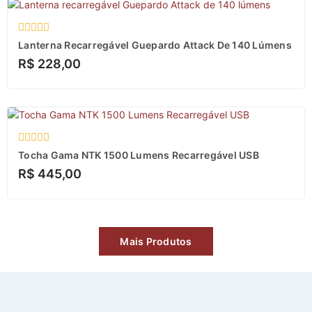
Avaliação
Lanterna Recarregável Guepardo Attack De 140 Lúmens
0
R$
228,00
de
5
Avaliação
Tocha Gama NTK 1500 Lumens Recarregável USB
0
R$
445,00
de
5
Mais Produtos