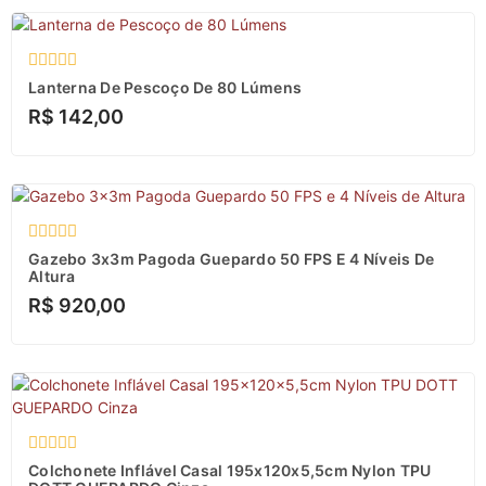
Avaliação
Lanterna De Pescoço De 80 Lúmens
0
R$
142,00
de
5
Avaliação
Gazebo 3x3m Pagoda Guepardo 50 FPS E 4 Níveis De
0
Altura
de
R$
920,00
5
Avaliação
Colchonete Inflável Casal 195x120x5,5cm Nylon TPU
0