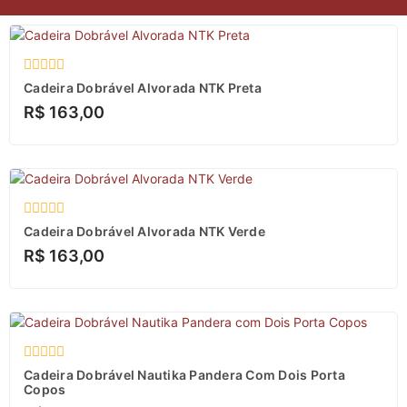
Esgotado
Avaliação
Cadeira Dobrável Alvorada NTK Preta
0
R$
163,00
de
5
Avaliação
Cadeira Dobrável Alvorada NTK Verde
0
R$
163,00
de
5
Avaliação
Cadeira Dobrável Nautika Pandera Com Dois Porta
0
Copos
de