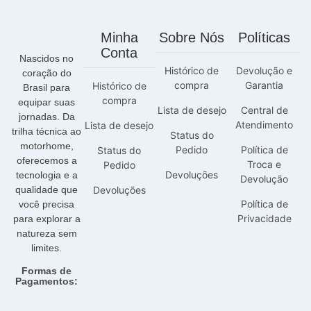
Minha
Sobre Nós
Políticas
Conta
Nascidos no
Histórico de
Devolução e
coração do
compra
Garantia
Histórico de
Brasil para
compra
equipar suas
Lista de desejo
Central de
jornadas. Da
Atendimento
Lista de desejo
trilha técnica ao
Status do
motorhome,
Pedido
Política de
Status do
oferecemos a
Troca e
Pedido
Devoluções
tecnologia e a
Devolução
qualidade que
Devoluções
Política de
você precisa
Privacidade
para explorar a
natureza sem
limites.
Formas de
Pagamentos: