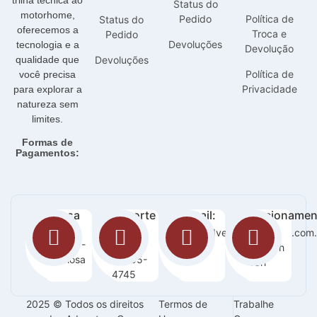
trilha técnica ao
Status do
motorhome,
Pedido
Política de
Status do
oferecemos a
Troca e
Pedido
Devoluções
tecnologia e a
Devolução
qualidade que
Devoluções
Política de
você precisa
Privacidade
para explorar a
natureza sem
limites.
Formas de
Pagamentos:
Nossa
Suporte
E-mail:
Funcionamen
loja:
:
sac@adventurecampers.com.
Seg -
Orla 14 -
63
Sab / 8h
Graciosa
99255-
-18h
4745
2025 © Todos os direitos
Termos de
Trabalhe