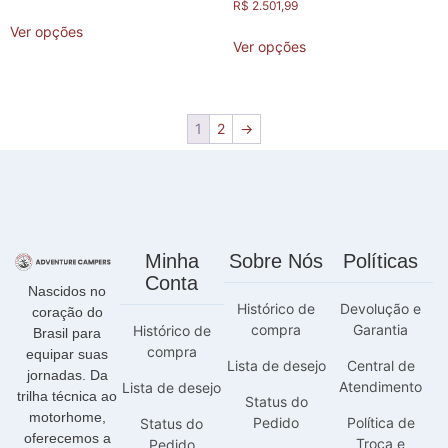
R$
2.501,99
Ver opções
Ver opções
1
2
→
Minha
Sobre Nós
Políticas
Conta
Nascidos no
Histórico de
Devolução e
coração do
compra
Garantia
Histórico de
Brasil para
compra
equipar suas
Lista de desejo
Central de
jornadas. Da
Atendimento
Lista de desejo
trilha técnica ao
Status do
motorhome,
Pedido
Política de
Status do
oferecemos a
Troca e
Pedido