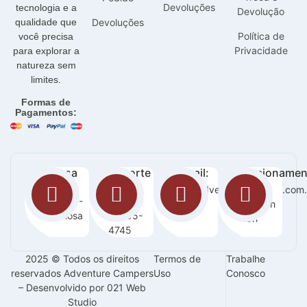
Devoluções
tecnologia e a
Devolução
Devoluções
qualidade que
Política de
você precisa
Privacidade
para explorar a
natureza sem
limites.
Formas de
Pagamentos:
Nossa
Suporte
E-mail:
Funcionamen
loja:
:
sac@adventurecampers.com.
Seg -
Orla 14 -
63
Sab / 8h
Graciosa
99255-
-18h
4745
2025 © Todos os direitos
Termos de
Trabalhe
reservados Adventure Campers
Uso
Conosco
– Desenvolvido por 021 Web
Studio