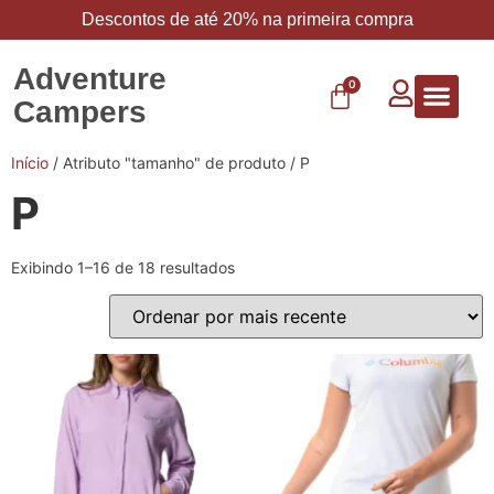
Descontos de até 20% na primeira compra
Adventure
0
Campers
Vestuário 
Carbo 
Início
/ Atributo "tamanho" de produto / P
P
Exibindo 1–16 de 18 resultados