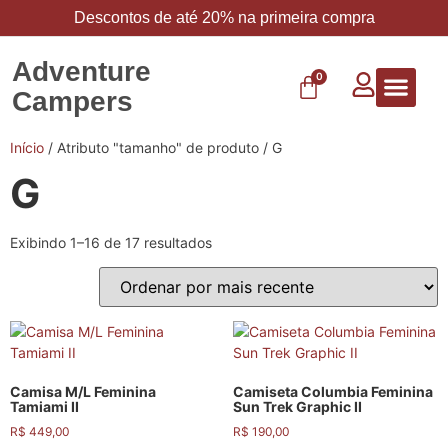
Descontos de até 20% na primeira compra
Adventure
0
Campers
Vestuário 
Carbo 
Início
/ Atributo "tamanho" de produto / G
G
Exibindo 1–16 de 17 resultados
Camisa M/L Feminina
Camiseta Columbia Feminina
Tamiami II
Sun Trek Graphic II
R$
449,00
R$
190,00