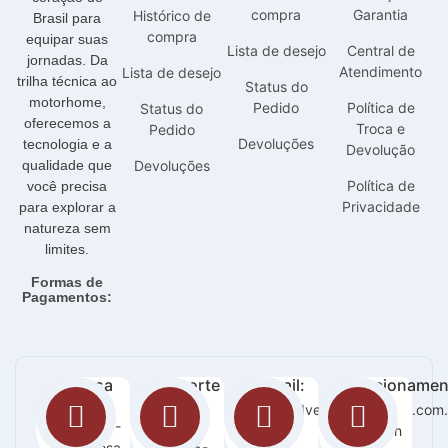
compra
Garantia
Histórico de
Brasil para
compra
equipar suas
Lista de desejo
Central de
jornadas. Da
Atendimento
Lista de desejo
trilha técnica ao
Status do
motorhome,
Pedido
Política de
Status do
oferecemos a
Troca e
Pedido
Devoluções
tecnologia e a
Devolução
qualidade que
Devoluções
Política de
você precisa
Privacidade
para explorar a
natureza sem
limites.
Formas de
Pagamentos:
Nossa
Suporte
E-mail:
Funcionamen
loja:
:
sac@adventurecampers.com.
Seg -
Orla 14 -
63
Sab / 8h
Graciosa
99255-