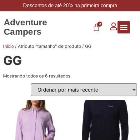
Descontos de até 20% na primeira compra
Adventure
0
Campers
Vestuário 
Carbo 
Início
/ Atributo "tamanho" de produto / GG
GG
Mostrando todos os 6 resultados