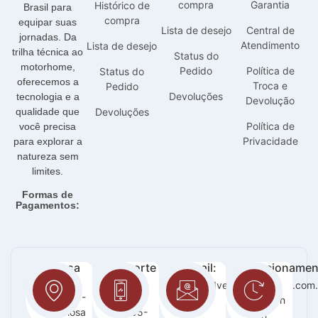
compra
Garantia
Histórico de
Brasil para
compra
equipar suas
Lista de desejo
Central de
jornadas. Da
Atendimento
Lista de desejo
trilha técnica ao
Status do
motorhome,
Pedido
Política de
Status do
oferecemos a
Troca e
Pedido
Devoluções
tecnologia e a
Devolução
qualidade que
Devoluções
Política de
você precisa
Privacidade
para explorar a
natureza sem
limites.
Formas de
Pagamentos:
Nossa
Suporte
E-mail:
Funcionamen
loja:
:
sac@adventurecampers.com.
Seg -
Orla 14 -
63
Sab / 8h
Graciosa
99255-
-18h