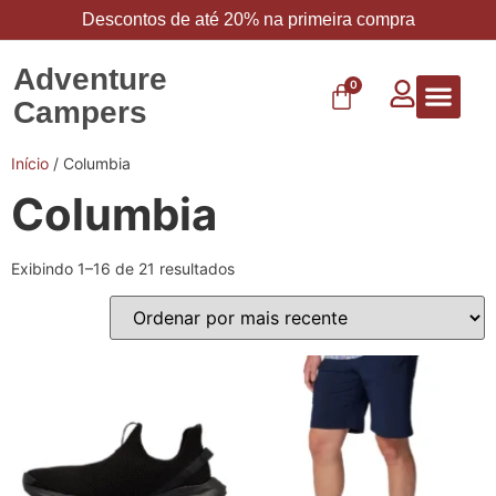
Descontos de até 20% na primeira compra
Adventure
0
Campers
Vestuário 
Carbo 
Início
/ Columbia
Columbia
Exibindo 1–16 de 21 resultados