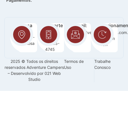
Pagamentos:
Nossa
Suporte
E-mail:
Funcionamen
loja:
:
sac@adventurecampers.com.
Seg -
Orla 14 -
63
Sab / 8h
Graciosa
99255-
-18h
4745
2025 © Todos os direitos
Termos de
Trabalhe
reservados Adventure Campers
Uso
Conosco
– Desenvolvido por 021 Web
Studio