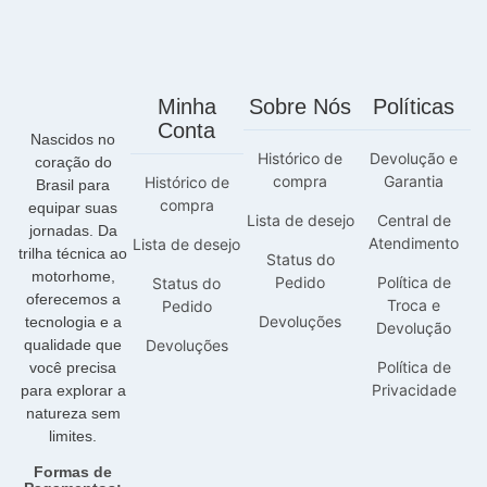
Minha
Sobre Nós
Políticas
Conta
Nascidos no
Histórico de
Devolução e
coração do
compra
Garantia
Histórico de
Brasil para
compra
equipar suas
Lista de desejo
Central de
jornadas. Da
Atendimento
Lista de desejo
trilha técnica ao
Status do
motorhome,
Pedido
Política de
Status do
oferecemos a
Troca e
Pedido
Devoluções
tecnologia e a
Devolução
qualidade que
Devoluções
Política de
você precisa
Privacidade
para explorar a
natureza sem
limites.
Formas de