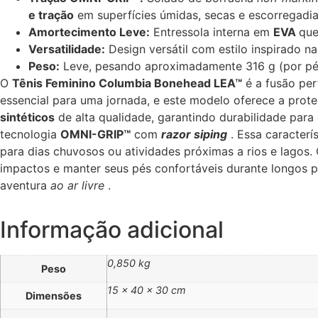
e tração
em superfícies úmidas, secas e escorregadi
Amortecimento Leve:
Entressola interna em
EVA
que
Versatilidade:
Design versátil com estilo inspirado n
Peso:
Leve, pesando aproximadamente 316 g (por pé,
O
Tênis Feminino Columbia Bonehead LEA™
é a fusão per
essencial para uma jornada, e este modelo oferece a prot
sintéticos
de alta qualidade, garantindo durabilidade para 
tecnologia
OMNI-GRIP™
com
razor siping
. Essa caracterí
para dias chuvosos ou atividades próximas a rios e lagos
impactos e manter seus pés confortáveis ​​durante longos p
aventura
ao ar livre
.
Informação adicional
0,850 kg
Peso
15 × 40 × 30 cm
Dimensões