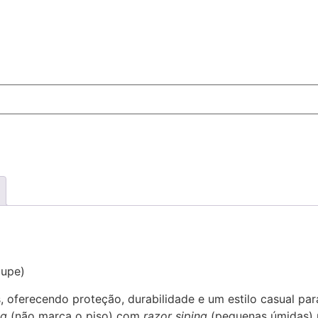
aupe)
 oferecendo proteção, durabilidade e um estilo casual para
ng
(não marca o piso) com
razor siping
(pequenas úmidas) 