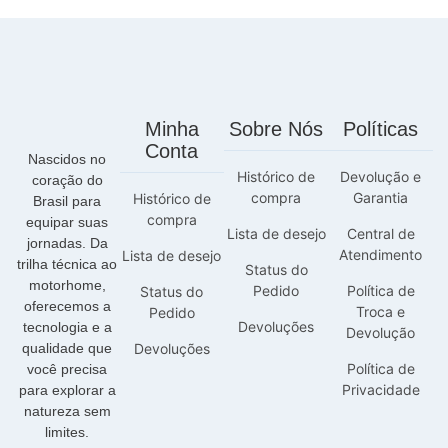
Minha
Sobre Nós
Políticas
Conta
Nascidos no
Histórico de
Devolução e
coração do
compra
Garantia
Histórico de
Brasil para
compra
equipar suas
Lista de desejo
Central de
jornadas. Da
Atendimento
Lista de desejo
trilha técnica ao
Status do
motorhome,
Pedido
Política de
Status do
oferecemos a
Troca e
Pedido
Devoluções
tecnologia e a
Devolução
qualidade que
Devoluções
Política de
você precisa
Privacidade
para explorar a
natureza sem
limites.