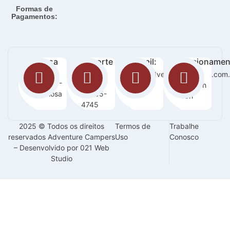
Formas de
Pagamentos:
Nossa
Suporte
E-mail:
Funcionamen
loja:
:
sac@adventurecampers.com.
Seg -
Orla 14 -
63
Sab / 8h
Graciosa
99255-
-18h
4745
2025 © Todos os direitos
Termos de
Trabalhe
reservados Adventure Campers
Uso
Conosco
– Desenvolvido por 021 Web
Studio