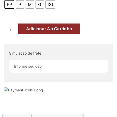
PP
P
M
G
XG
Adicionar Ao Carrinho
Simulação de frete