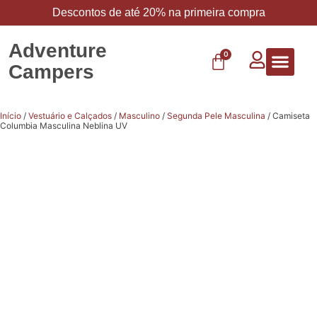
Descontos de até 20% na primeira compra
Adventure
0
Campers
Vestuário 
Carbo 
Início
/
Vestuário e Calçados
/
Masculino
/
Segunda Pele Masculina
/ Camiseta
Columbia Masculina Neblina UV