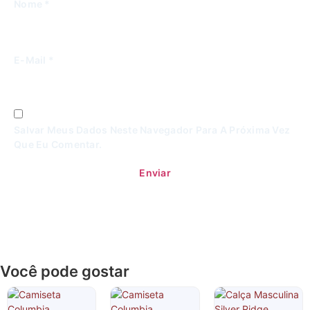
Nome
*
E-Mail
*
Salvar Meus Dados Neste Navegador Para A Próxima Vez
Que Eu Comentar.
Você pode gostar