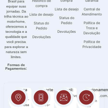
compra
Garantia
Histórico de
Brasil para
compra
equipar suas
Lista de desejo
Central de
jornadas. Da
Atendimento
Lista de desejo
trilha técnica ao
Status do
motorhome,
Pedido
Política de
Status do
oferecemos a
Troca e
Pedido
Devoluções
tecnologia e a
Devolução
qualidade que
Devoluções
Política de
você precisa
Privacidade
para explorar a
natureza sem
limites.
Formas de
Pagamentos:
Nossa
Suporte
E-mail:
Funcionamen
loja:
:
sac@adventurecampers.com.
Seg -
Orla 14 -
63
Sab / 8h
Graciosa
99255-
-18h