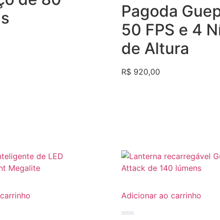
5
Pagoda Guep
s
50 FPS e 4 N
de Altura
R$
920,00
 carrinho
Adicionar ao carrinho