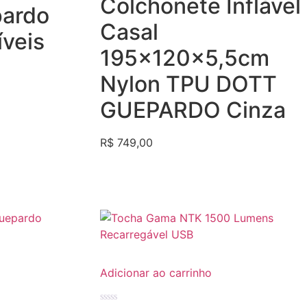
Colchonete Inflável
0
ardo
de
5
Casal
íveis
195x120x5,5cm
Nylon TPU DOTT
GUEPARDO Cinza
R$
749,00
Adicionar ao carrinho