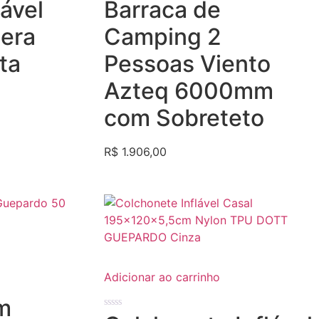
Avaliação
ável
Barraca de
0
de
5
era
Camping 2
ta
Pessoas Viento
Azteq 6000mm
com Sobreteto
R$
1.906,00
Adicionar ao carrinho
m
Avaliação