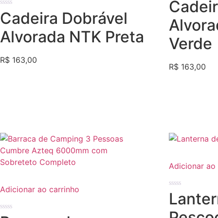
Avaliação
Cadeir
0
Avaliação
Cadeira Dobrável
de
0
5
Alvor
de
5
Alvorada NTK Preta
Verde
R$
163,00
R$
163,00
Adicionar ao
Adicionar ao carrinho
Avaliação
Lanter
0
de
5
Pesco
Avaliação