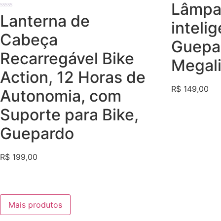
Avaliação
Lâmpa
0
Avaliação
Lanterna de
de
0
5
inteli
de
5
Cabeça
Guepa
Recarregável Bike
Megali
Action, 12 Horas de
R$
149,00
Autonomia, com
Suporte para Bike,
Guepardo
R$
199,00
Mais produtos