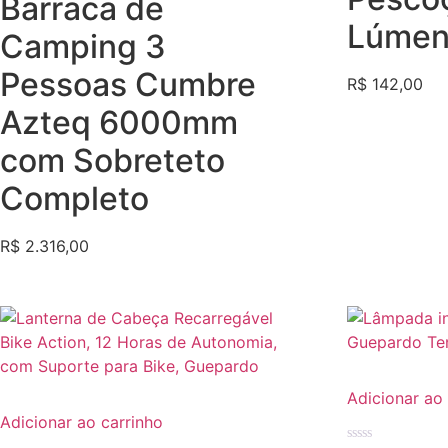
Barraca de
0
de
Lúmen
5
Camping 3
Pessoas Cumbre
R$
142,00
Azteq 6000mm
com Sobreteto
Completo
R$
2.316,00
Adicionar ao
Adicionar ao carrinho