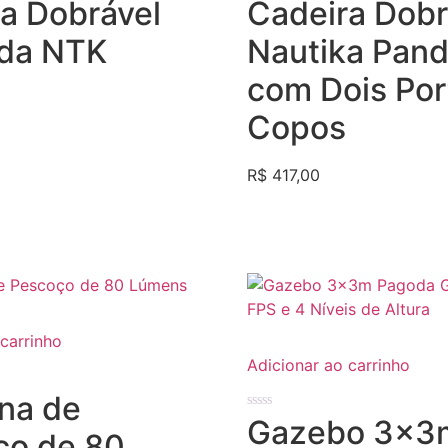
Avaliação
a Dobrável
Cadeira Dobr
0
de
5
ada NTK
Nautika Pand
com Dois Por
Copos
R$
417,00
 carrinho
Adicionar ao carrinho
na de
Avaliação
Gazebo 3x3
0
ço de 80
de