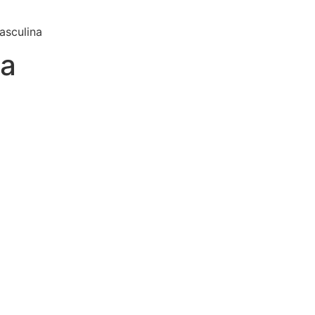
asculina
na