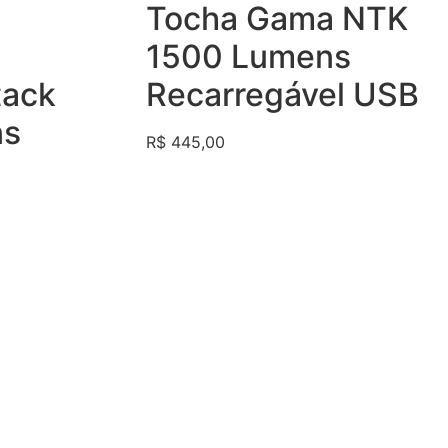
Avaliação
Tocha Gama NTK
0
de
5
1500 Lumens
tack
Recarregável USB
ns
R$
445,00