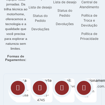
Lista de desejo
Central de
jornadas. Da
Atendimento
Lista de desejo
trilha técnica ao
Status do
motorhome,
Pedido
Política de
Status do
oferecemos a
Troca e
Pedido
Devoluções
tecnologia e a
Devolução
qualidade que
Devoluções
Política de
você precisa
Privacidade
para explorar a
natureza sem
limites.
Formas de
Pagamentos:
Nossa
Suporte
E-mail:
Funcionamen
loja:
:
sac@adventurecampers.com.
Seg -
Orla 14 -
63
Sab / 8h
Graciosa
99255-
-18h
4745