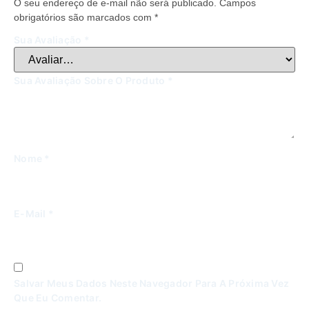
O seu endereço de e-mail não será publicado.
Campos
obrigatórios são marcados com
*
Sua Avaliação
*
Sua Avaliação Sobre O Produto
*
Nome
*
E-Mail
*
Salvar Meus Dados Neste Navegador Para A Próxima Vez
Que Eu Comentar.