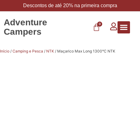
Descontos de até 20% na primeira compra
Adventure
0
Campers
Vestuário 
Carbo 
Início
/
Camping e Pesca
/
NTK
/ Maçarico Max Long 1300°C NTK