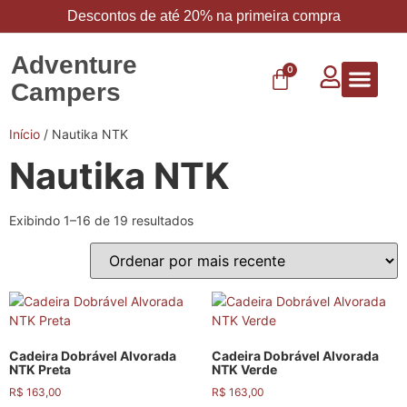
Descontos de até 20% na primeira compra
Adventure
0
Campers
Vestuário 
Carbo 
Início
/ Nautika NTK
Nautika NTK
Exibindo 1–16 de 19 resultados
Cadeira Dobrável Alvorada
Cadeira Dobrável Alvorada
NTK Preta
NTK Verde
R$
163,00
R$
163,00