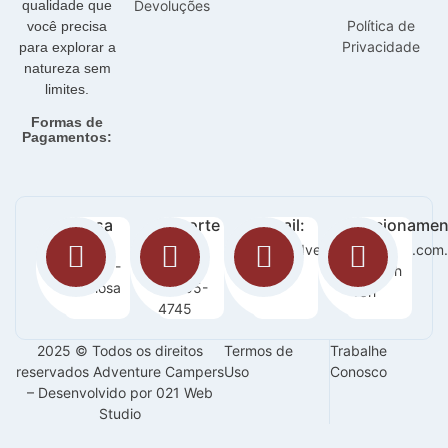
qualidade que
Devoluções
Política de
você precisa
Privacidade
para explorar a
natureza sem
limites.
Formas de
Pagamentos:
Nossa
Suporte
E-mail:
Funcionamen
loja:
:
sac@adventurecampers.com.
Seg -
Orla 14 -
63
Sab / 8h
Graciosa
99255-
-18h
4745
2025 © Todos os direitos
Termos de
Trabalhe
reservados Adventure Campers
Uso
Conosco
– Desenvolvido por 021 Web
Studio