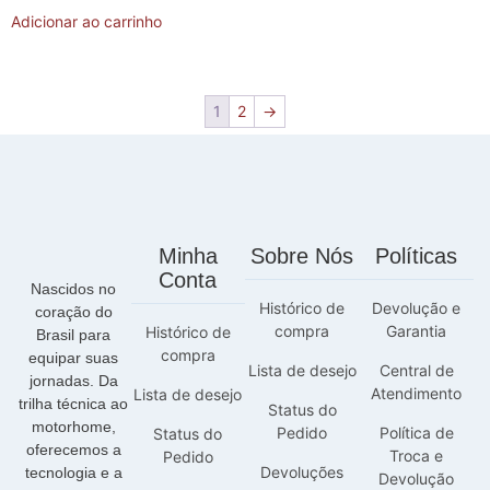
Adicionar ao carrinho
1
2
→
Minha
Sobre Nós
Políticas
Conta
Nascidos no
Histórico de
Devolução e
coração do
compra
Garantia
Histórico de
Brasil para
compra
equipar suas
Lista de desejo
Central de
jornadas. Da
Atendimento
Lista de desejo
trilha técnica ao
Status do
motorhome,
Pedido
Política de
Status do
oferecemos a
Troca e
Pedido
Devoluções
tecnologia e a
Devolução