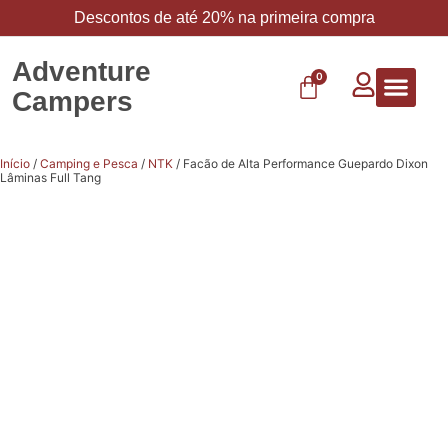
Descontos de até 20% na primeira compra
Adventure
0
Campers
Vestuário 
Carbo 
Início
/
Camping e Pesca
/
NTK
/ Facão de Alta Performance Guepardo Dixon
Lâminas Full Tang