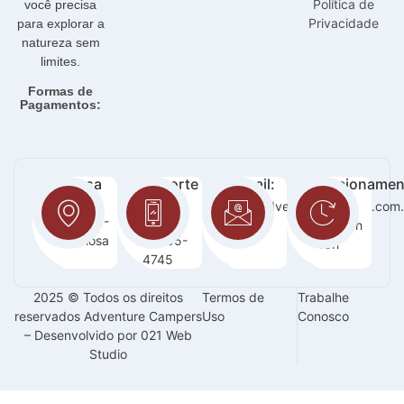
Política de
você precisa
Privacidade
para explorar a
natureza sem
limites.
Formas de
Pagamentos:
Nossa
Suporte
E-mail:
Funcionamen
loja:
:
sac@adventurecampers.com.
Seg -
Orla 14 -
63
Sab / 8h
Graciosa
99255-
-18h
4745
2025 © Todos os direitos
Termos de
Trabalhe
reservados Adventure Campers
Uso
Conosco
– Desenvolvido por 021 Web
Studio