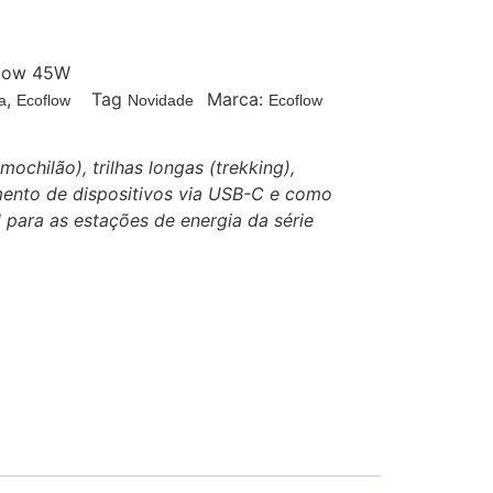
oFlow 45W
,
Tag
Marca:
a
Ecoflow
Novidade
Ecoflow
ochilão), trilhas longas (trekking),
nto de dispositivos via USB-C e como
l para as estações de energia da série