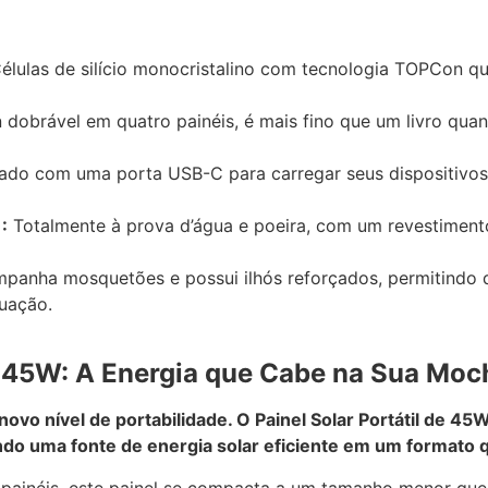
élulas de silício monocristalino com tecnologia TOPCon q
obrável em quatro painéis, é mais fino que um livro quan
do com uma porta USB-C para carregar seus dispositivos 
:
Totalmente à prova d’água e poeira, com um revestiment
anha mosquetões e possui ilhós reforçados, permitindo 
tuação.
w 45W: A Energia que Cabe na Sua Moc
novo nível de portabilidade. O Painel Solar Portátil de 4
do uma fonte de energia solar eficiente em um formato 
painéis, este painel se compacta a um tamanho menor que