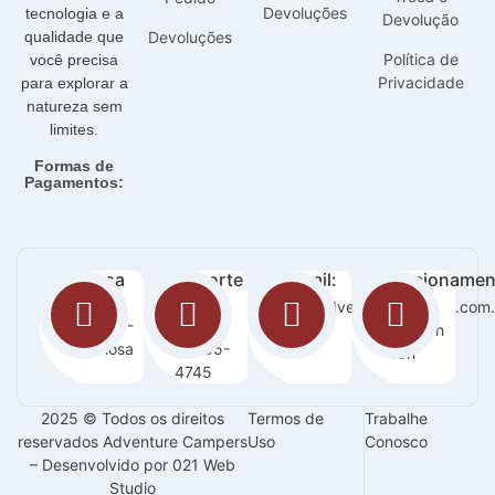
Devoluções
tecnologia e a
Devolução
qualidade que
Devoluções
Política de
você precisa
Privacidade
para explorar a
natureza sem
limites.
Formas de
Pagamentos:
Nossa
Suporte
E-mail:
Funcionamen
loja:
:
sac@adventurecampers.com.
Seg -
Orla 14 -
63
Sab / 8h
Graciosa
99255-
-18h
4745
2025 © Todos os direitos
Termos de
Trabalhe
reservados Adventure Campers
Uso
Conosco
– Desenvolvido por 021 Web
Studio