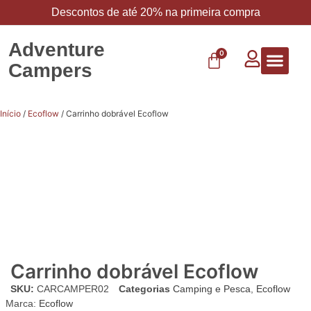
Descontos de até 20% na primeira compra
Adventure
0
Campers
Vestuário 
Carbo 
Início
/
Ecoflow
/ Carrinho dobrável Ecoflow
Carrinho dobrável Ecoflow
SKU:
CARCAMPER02
Categorias
Camping e Pesca
,
Ecoflow
Marca:
Ecoflow