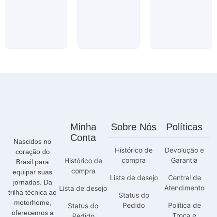
Minha
Sobre Nós
Políticas
Conta
Nascidos no
Histórico de
Devolução e
coração do
compra
Garantia
Histórico de
Brasil para
compra
equipar suas
Lista de desejo
Central de
jornadas. Da
Atendimento
Lista de desejo
trilha técnica ao
Status do
motorhome,
Pedido
Política de
Status do
oferecemos a
Troca e
Pedido