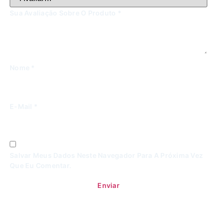
Sua Avaliação Sobre O Produto
*
Nome
*
E-Mail
*
Salvar Meus Dados Neste Navegador Para A Próxima Vez
Que Eu Comentar.