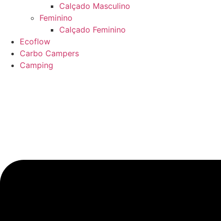
Calçado Masculino
Feminino
Calçado Feminino
Ecoflow
Carbo Campers
Camping