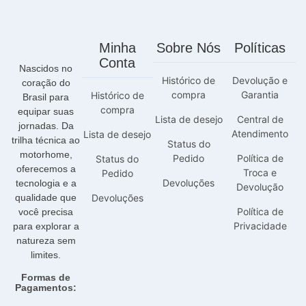
Minha
Sobre Nós
Políticas
Conta
Nascidos no
Histórico de
Devolução e
coração do
compra
Garantia
Histórico de
Brasil para
compra
equipar suas
Lista de desejo
Central de
jornadas. Da
Atendimento
Lista de desejo
trilha técnica ao
Status do
motorhome,
Pedido
Política de
Status do
oferecemos a
Troca e
Pedido
Devoluções
tecnologia e a
Devolução
qualidade que
Devoluções
Política de
você precisa
Privacidade
para explorar a
natureza sem
limites.
Formas de
Pagamentos: