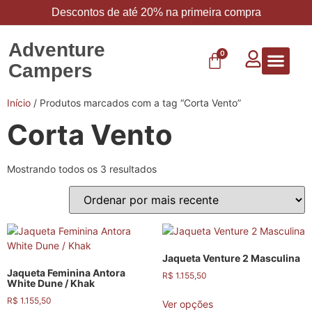
Descontos de até 20% na primeira compra
Adventure
0
Campers
Vestuário 
Carbo 
Início
/ Produtos marcados com a tag “Corta Vento”
Corta Vento
Mostrando todos os 3 resultados
Jaqueta Venture 2 Masculina
Jaqueta Feminina Antora
R$
1.155,50
White Dune / Khak
R$
1.155,50
Ver opções