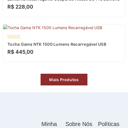
0
R$
228,00
de
5
Avaliação
Tocha Gama NTK 1500 Lumens Recarregável USB
0
R$
445,00
de
5
Mais Produtos
Minha
Sobre Nós
Políticas