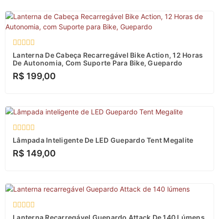
Avaliação
Lanterna De Cabeça Recarregável Bike Action, 12 Horas
0
De Autonomia, Com Suporte Para Bike, Guepardo
de
R$
199,00
5
Avaliação
Lâmpada Inteligente De LED Guepardo Tent Megalite
0
R$
149,00
de
5
Avaliação
Lanterna Recarregável Guepardo Attack De 140 Lúmens