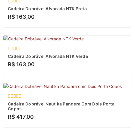
Esgotado
Avaliação
Cadeira Dobrável Alvorada NTK Preta
0
R$
163,00
de
5
Avaliação
Cadeira Dobrável Alvorada NTK Verde
0
R$
163,00
de
5
Avaliação
Cadeira Dobrável Nautika Pandera Com Dois Porta
0
Copos
de
R$
417,00
5