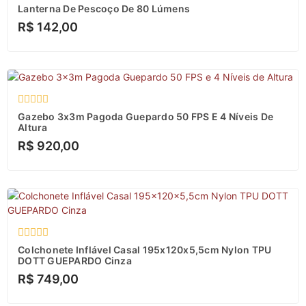
Avaliação
Lanterna De Pescoço De 80 Lúmens
0
R$
142,00
de
5
Avaliação
Gazebo 3x3m Pagoda Guepardo 50 FPS E 4 Níveis De
0
Altura
de
R$
920,00
5
Avaliação
Colchonete Inflável Casal 195x120x5,5cm Nylon TPU
0
DOTT GUEPARDO Cinza
de
R$
749,00
5