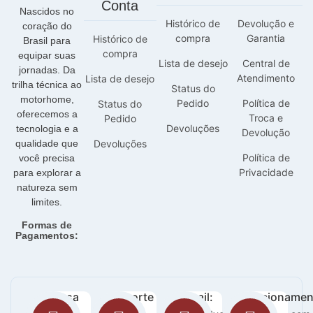
Conta
Nascidos no
Histórico de
Devolução e
coração do
compra
Garantia
Histórico de
Brasil para
compra
equipar suas
Lista de desejo
Central de
jornadas. Da
Atendimento
Lista de desejo
trilha técnica ao
Status do
motorhome,
Pedido
Política de
Status do
oferecemos a
Troca e
Pedido
Devoluções
tecnologia e a
Devolução
qualidade que
Devoluções
Política de
você precisa
Privacidade
para explorar a
natureza sem
limites.
Formas de
Pagamentos:
Nossa
Suporte
E-mail:
Funcionamen
loja:
: