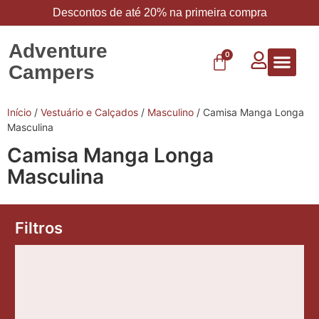
Descontos de até 20% na primeira compra
Adventure
0
Campers
Vestuário 
Carbo 
Início
/
Vestuário e Calçados
/
Masculino
/ Camisa Manga Longa
Masculina
Camisa Manga Longa
Masculina
Filtros