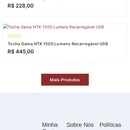
0
R$
228,00
de
5
Avaliação
Tocha Gama NTK 1500 Lumens Recarregável USB
0
R$
445,00
de
5
Mais Produtos
Minha
Sobre Nós
Políticas