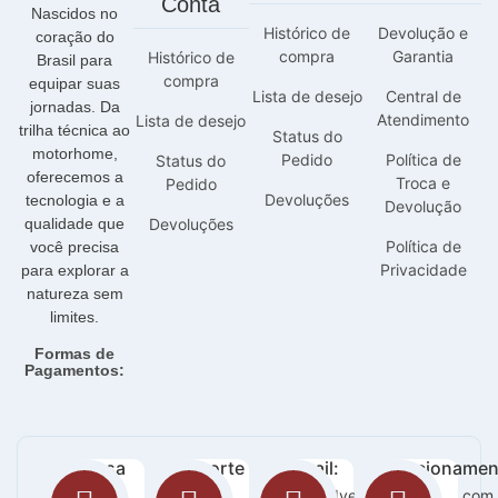
Conta
Nascidos no
Histórico de
Devolução e
coração do
compra
Garantia
Histórico de
Brasil para
compra
equipar suas
Lista de desejo
Central de
jornadas. Da
Atendimento
Lista de desejo
trilha técnica ao
Status do
motorhome,
Pedido
Política de
Status do
oferecemos a
Troca e
Pedido
Devoluções
tecnologia e a
Devolução
qualidade que
Devoluções
Política de
você precisa
Privacidade
para explorar a
natureza sem
limites.
Formas de
Pagamentos:
Nossa
Suporte
E-mail:
Funcionamen
loja:
:
sac@adventurecampers.com.
Seg -