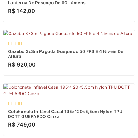
Avaliação
Lanterna De Pescoço De 80 Lúmens
0
R$
142,00
de
5
Avaliação
Gazebo 3x3m Pagoda Guepardo 50 FPS E 4 Níveis De
0
Altura
de
R$
920,00
5
Avaliação
Colchonete Inflável Casal 195x120x5,5cm Nylon TPU
0
DOTT GUEPARDO Cinza
de
R$
749,00
5