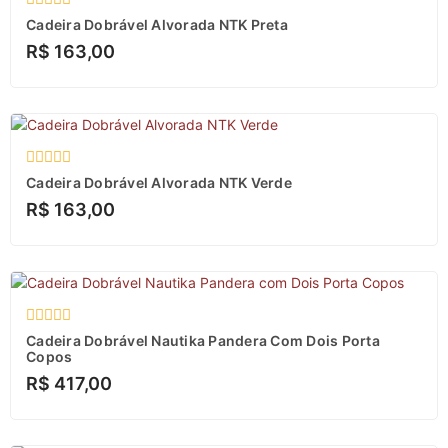
Avaliação
Cadeira Dobrável Alvorada NTK Preta
0
R$
163,00
de
5
Avaliação
Cadeira Dobrável Alvorada NTK Verde
0
R$
163,00
de
5
Avaliação
Cadeira Dobrável Nautika Pandera Com Dois Porta
0
Copos
de
R$
417,00
5