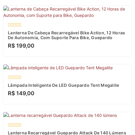
Avaliação
Lanterna De Cabeça Recarregável Bike Action, 12 Horas
0
De Autonomia, Com Suporte Para Bike, Guepardo
de
R$
199,00
5
Avaliação
Lâmpada Inteligente De LED Guepardo Tent Megalite
0
R$
149,00
de
5
Avaliação
Lanterna Recarregável Guepardo Attack De 140 Lúmens