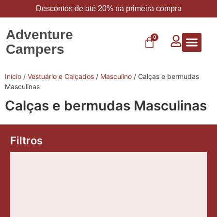
Descontos de até 20% na primeira compra
Adventure
0
Campers
Vestuário 
Carbo 
Início
/
Vestuário e Calçados
/
Masculino
/ Calças e bermudas
Masculinas
Calças e bermudas Masculinas
Filtros