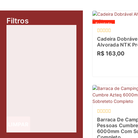
Filtros
Esgotado
Avaliação
Cadeira Dobráve
0
Alvorada NTK Pr
de
5
R$
163,00
Avaliação
Barraca De Camp
0
LIMPAR
Pessoas Cumbre
de
6000mm Com So
5
Completo