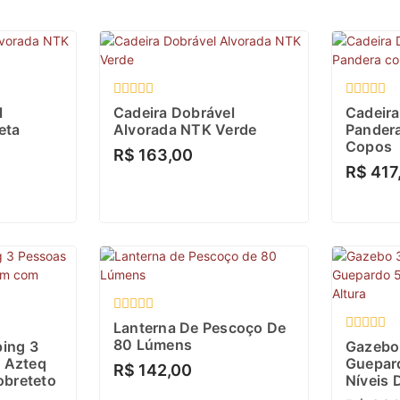
Avaliação
Avaliaçã
l
Cadeira Dobrável
Cadeira
0
0
eta
Alvorada NTK Verde
Pander
de
de
Copos
5
5
R$
163,00
R$
417
Avaliação
Lanterna De Pescoço De
0
Avaliaçã
80 Lúmens
ing 3
Gazebo
de
0
 Azteq
Guepar
5
R$
142,00
de
breteto
Níveis 
5