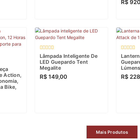
R$
920
Avaliação
Avaliaçã
Lâmpada Inteligente De
Lantern
0
0
LED Guepardo Tent
Guepar
de
de
Megalite
Lúmen
eça
5
5
e Action,
R$
149,00
R$
228
onomia,
a Bike,
Mais Produtos