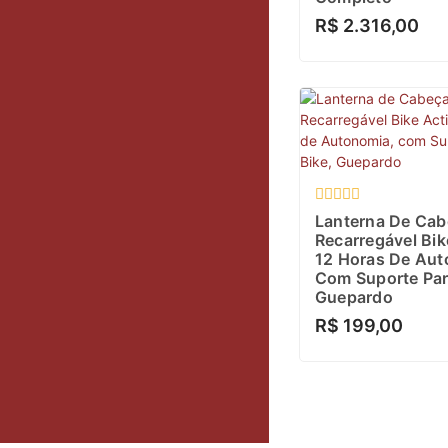
R$
2.316,00
Avaliação
Lanterna De Cab
0
Recarregável Bik
de
12 Horas De Aut
5
Com Suporte Par
Guepardo
R$
199,00