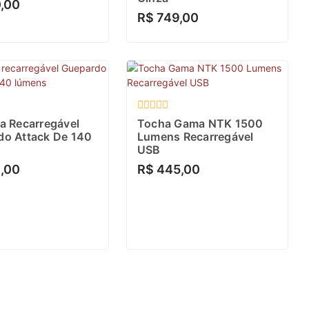
,00
R$
749,00
o
Avaliação
a Recarregável
Tocha Gama NTK 1500
0
do Attack De 140
Lumens Recarregável
de
s
USB
5
,00
R$
445,00