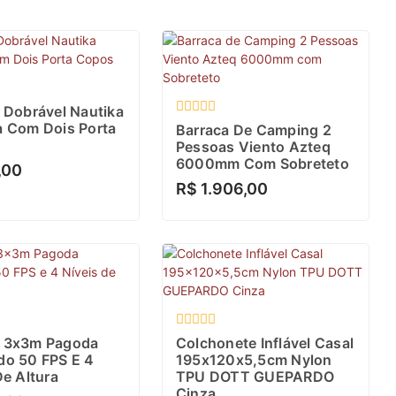
o
 Dobrável Nautika
Avaliação
a Com Dois Porta
Barraca De Camping 2
0
Pessoas Viento Azteq
de
6000mm Com Sobreteto
5
,00
R$
1.906,00
o
Avaliação
 3x3m Pagoda
Colchonete Inflável Casal
0
do 50 FPS E 4
195x120x5,5cm Nylon
de
De Altura
TPU DOTT GUEPARDO
5
Cinza