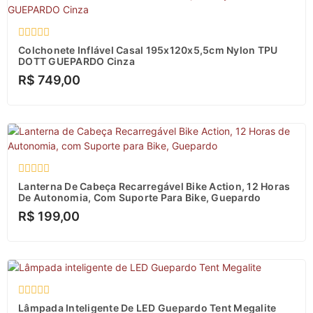
Avaliação
Colchonete Inflável Casal 195x120x5,5cm Nylon TPU
0
DOTT GUEPARDO Cinza
de
R$
749,00
5
Avaliação
Lanterna De Cabeça Recarregável Bike Action, 12 Horas
0
De Autonomia, Com Suporte Para Bike, Guepardo
de
R$
199,00
5
Avaliação
Lâmpada Inteligente De LED Guepardo Tent Megalite