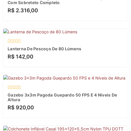
0
Com Sobreteto Completo
de
R$
2.316,00
5
Avaliação
Lanterna De Pescoço De 80 Lúmens
0
R$
142,00
de
5
Avaliação
Gazebo 3x3m Pagoda Guepardo 50 FPS E 4 Níveis De
0
Altura
de
R$
920,00
5