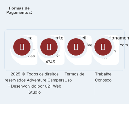
Formas de
Pagamentos:
Nossa
Suporte
E-mail:
Funcionamen
loja:
:
sac@adventurecampers.com.
Seg -
Orla 14 -
63
Sab / 8h
Graciosa
99255-
-18h
4745
2025 © Todos os direitos
Termos de
Trabalhe
reservados Adventure Campers
Uso
Conosco
– Desenvolvido por 021 Web
Studio