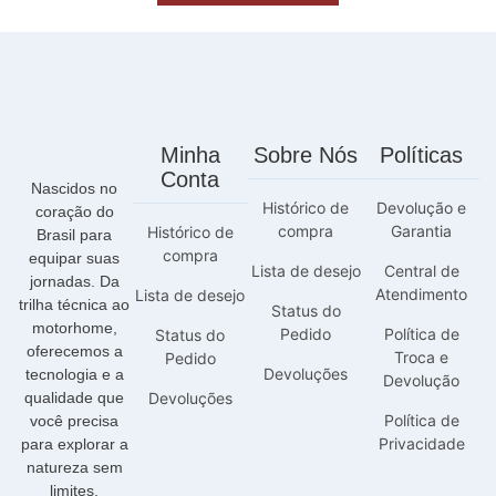
Minha
Sobre Nós
Políticas
Conta
Nascidos no
Histórico de
Devolução e
coração do
compra
Garantia
Histórico de
Brasil para
compra
equipar suas
Lista de desejo
Central de
jornadas. Da
Atendimento
Lista de desejo
trilha técnica ao
Status do
motorhome,
Pedido
Política de
Status do
oferecemos a
Troca e
Pedido
Devoluções
tecnologia e a
Devolução
qualidade que
Devoluções
Política de
você precisa
Privacidade
para explorar a
natureza sem
limites.