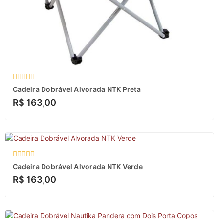
Avaliação
Cadeira Dobrável Alvorada NTK Preta
0
R$
163,00
de
5
Avaliação
Cadeira Dobrável Alvorada NTK Verde
0
R$
163,00
de
5