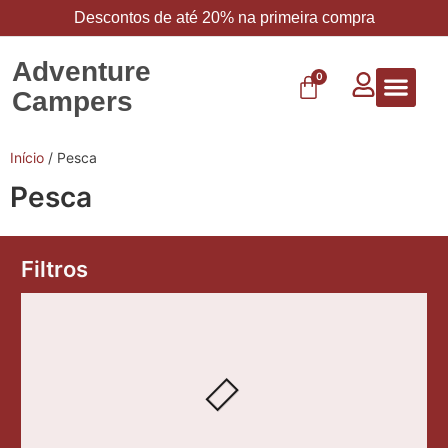
Descontos de até 20% na primeira compra
Adventure
0
Campers
Vestuário 
Carbo 
Início
/ Pesca
Pesca
Filtros