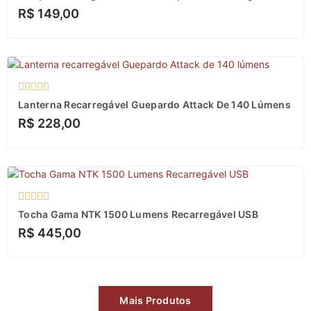
0
R$
149,00
de
5
Avaliação
Lanterna Recarregável Guepardo Attack De 140 Lúmens
0
R$
228,00
de
5
Avaliação
Tocha Gama NTK 1500 Lumens Recarregável USB
0
R$
445,00
de
5
Mais Produtos