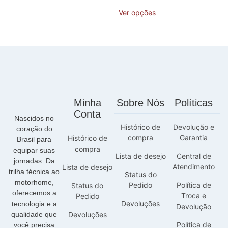
Ver opções
Minha
Sobre Nós
Políticas
Conta
Nascidos no
Histórico de
Devolução e
coração do
compra
Garantia
Histórico de
Brasil para
compra
equipar suas
Lista de desejo
Central de
jornadas. Da
Atendimento
Lista de desejo
trilha técnica ao
Status do
motorhome,
Pedido
Política de
Status do
oferecemos a
Troca e
Pedido
Devoluções
tecnologia e a
Devolução
qualidade que
Devoluções
Política de
você precisa