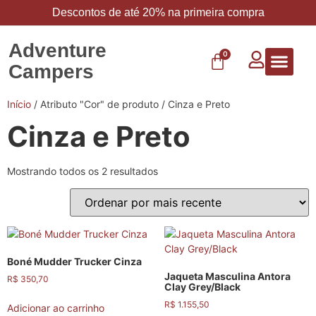
Descontos de até 20% na primeira compra
Adventure
0
Campers
Vestuário 
Carbo 
Início
/ Atributo "Cor" de produto / Cinza e Preto
Cinza e Preto
Mostrando todos os 2 resultados
Boné Mudder Trucker Cinza
Jaqueta Masculina Antora
R$
350,70
Clay Grey/Black
R$
1.155,50
Adicionar ao carrinho