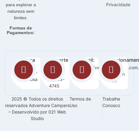
Privacidade
para explorar a
natureza sem
limites.
Formas de
Pagamentos:
Nossa
Suporte
E-mail:
Funcionamen
loja:
:
sac@adventurecampers.com.
Seg -
Orla 14 -
63
Sab / 8h
Graciosa
99255-
-18h
4745
2025 © Todos os direitos
Termos de
Trabalhe
reservados Adventure Campers
Uso
Conosco
– Desenvolvido por 021 Web
Studio