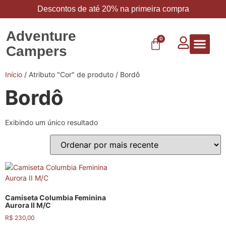
Descontos de até 20% na primeira compra
Adventure
0
Campers
Vestuário 
Carbo 
Início
/ Atributo "Cor" de produto / Bordô
Bordô
Exibindo um único resultado
Camiseta Columbia Feminina
Aurora II M/C
R$
230,00