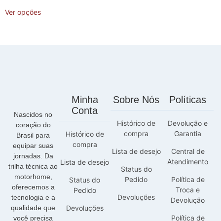
Ver opções
Minha
Sobre Nós
Políticas
Conta
Nascidos no
Histórico de
Devolução e
coração do
compra
Garantia
Histórico de
Brasil para
compra
equipar suas
Lista de desejo
Central de
jornadas. Da
Atendimento
Lista de desejo
trilha técnica ao
Status do
motorhome,
Pedido
Política de
Status do
oferecemos a
Troca e
Pedido
Devoluções
tecnologia e a
Devolução
qualidade que
Devoluções
Política de
você precisa