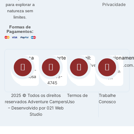
Privacidade
para explorar a
natureza sem
limites.
Formas de
Pagamentos:
Nossa
Suporte
E-mail:
Funcionamen
loja:
:
sac@adventurecampers.com.
Seg -
Orla 14 -
63
Sab / 8h
Graciosa
99255-
-18h
4745
2025 © Todos os direitos
Termos de
Trabalhe
reservados Adventure Campers
Uso
Conosco
– Desenvolvido por 021 Web
Studio